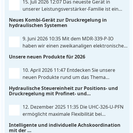
15. Juli 2026 12:07
Das neueste Gerät in
unserer Leistungsverstärker-Familie ist ein
einkanaliger hardware-konfigurierter
Neues Kombi-Gerät zur Druckregelung in
Ventilverstärker mit Highside-Messung Zur
hydraulischen Systemen
Ansteuerung nutzt das Gerät einen analogen
Differenzeingang, der flexibel für Sollwertsignale
9. Juni 2026 10:35
Mit dem MDR‑339‑P‑IO
von 0…10V oder 4…20mA konfiguriert werden kann.
haben wir einen zweikanaligen elektronischen
. . .
Druckregler entwickelt, der digitale
Unsere neuen Produkte für 2026
IO‑Link‑Kommunikation direkt mit integrierten
Leistungsendstufen vereint – eine Kombination, die
10. April 2026 11:47
Entdecken Sie unsere
es so bislang nicht gibt. Die Anbindung an die
neuen Produkte rund um das Thema
Maschinensteuerung
. . .
Hydrauliksteuerung. Diese Entwicklungen
Hydraulische Steuereinheit zur Positions- und
machen Ihre Anlagen noch effizienter, zuverlässiger
Druckregelung mit Profinet- und
und zukunftssicherer. POS-324-U-PFN Zwei-Achs-
Skripterweiterbarkeit
Positionier- und Gleichlaufregelbaugruppe UHC-
12. Dezember 2025 11:35
Die UHC-326-U-PFN
326-U-PFN Hydraulisches Steuergerät zur Positions-
ermöglicht maximale Flexibilität bei
und
. . .
gleichbleibendem Druck. Die bewährte
Intelligente und individuelle Achskoordination
Funktion der UHC-126-U-PFN bleibt erhalten,
mit der