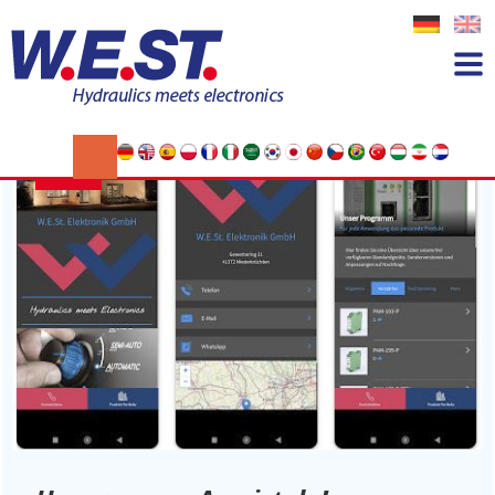
Autor:
Ute Viell
18
APR