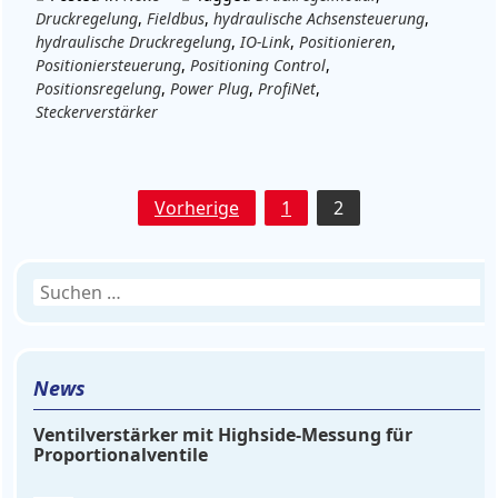
Druckregelung
,
Fieldbus
,
hydraulische Achsensteuerung
,
hydraulische Druckregelung
,
IO-Link
,
Positionieren
,
Positioniersteuerung
,
Positioning Control
,
Positionsregelung
,
Power Plug
,
ProfiNet
,
Steckerverstärker
Seitennummerierung
Vorherige
1
2
der
Beiträge
Suchen
nach:
News
Ventilverstärker mit Highside-Messung für
Proportionalventile