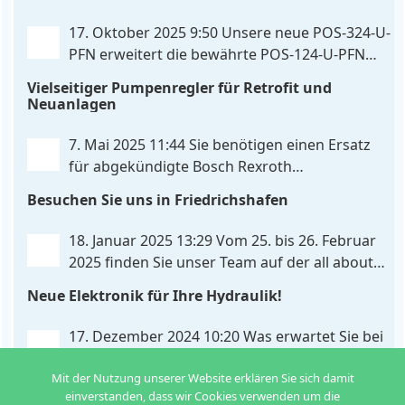
gleichzeitig bringt FlexiMod maximale
POS-324-U-PFN
Anpassungsmöglichkeiten. Die UHC-326-U-PFN ist
17. Oktober 2025 9:50
Unsere neue POS-324-U-
ein hydraulisches Steuergerät zur genauen
PFN erweitert die bewährte POS-124-U-PFN
Achspositionierung mit ablösender Druckregelung.
um vier neue Features: intelligente
Vielseitiger Pumpenregler für Retrofit und
. . .
Achskoordination und individuelle
Neuanlagen
Skripterweiterung, Profinet-Kommunikationsausbau
und integrierten Simulationsmodus. Zusätzlich zur
7. Mai 2025 11:44
Sie benötigen einen Ersatz
bewährten Gleichlaufregelung, die eine präzise und
für abgekündigte Bosch Rexroth
synchrone Bewegung beider Achsen
. . .
Steuereinheiten? Da haben wir was für Sie! Der
Besuchen Sie uns in Friedrichshafen
neue Pumpenregler PQP-179-P ist eine vielseitige
und preiswerte Lösung für Hydrauliksysteme, vor
18. Januar 2025 13:29
Vom 25. bis 26. Februar
allem für die präzise
. . .
2025 finden Sie unser Team auf der all about
automation in Friedrichshafen. Am Stand B2-
Neue Elektronik für Ihre Hydraulik!
430 zeigen wir Ihnen an unserem Demo-Cube, wie
einfach die Ansteuerung von Hydraulikventilen
. . .
17. Dezember 2024 10:20
Was erwartet Sie bei
uns im neuen Jahr? Wir haben
Mit der Nutzung unserer Website erklären Sie sich damit
Neuentwicklungen für verschiedene
einverstanden, dass wir Cookies verwenden um die
Anwendungen: Zwei in eins: Doppelsteuerung von