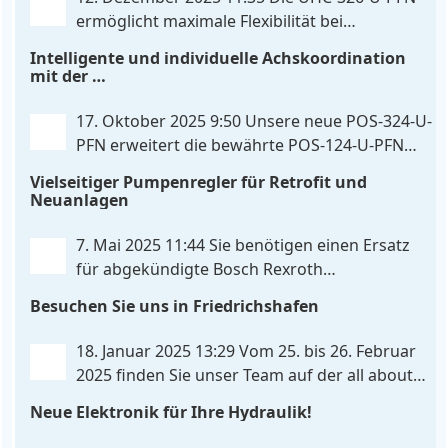
326-U-PFN Hydraulisches Steuergerät zur Positions-
ermöglicht maximale Flexibilität bei
und
. . .
gleichbleibendem Druck. Die bewährte
Intelligente und individuelle Achskoordination
Funktion der UHC-126-U-PFN bleibt erhalten,
mit der
gleichzeitig bringt FlexiMod maximale
POS-324-U-PFN
Anpassungsmöglichkeiten. Die UHC-326-U-PFN ist
17. Oktober 2025 9:50
Unsere neue POS-324-U-
ein hydraulisches Steuergerät zur genauen
PFN erweitert die bewährte POS-124-U-PFN
Achspositionierung mit ablösender Druckregelung.
um vier neue Features: intelligente
Vielseitiger Pumpenregler für Retrofit und
. . .
Achskoordination und individuelle
Neuanlagen
Skripterweiterung, Profinet-Kommunikationsausbau
und integrierten Simulationsmodus. Zusätzlich zur
7. Mai 2025 11:44
Sie benötigen einen Ersatz
bewährten Gleichlaufregelung, die eine präzise und
für abgekündigte Bosch Rexroth
synchrone Bewegung beider Achsen
. . .
Steuereinheiten? Da haben wir was für Sie! Der
Besuchen Sie uns in Friedrichshafen
neue Pumpenregler PQP-179-P ist eine vielseitige
und preiswerte Lösung für Hydrauliksysteme, vor
18. Januar 2025 13:29
Vom 25. bis 26. Februar
allem für die präzise
. . .
2025 finden Sie unser Team auf der all about
automation in Friedrichshafen. Am Stand B2-
Neue Elektronik für Ihre Hydraulik!
430 zeigen wir Ihnen an unserem Demo-Cube, wie
einfach die Ansteuerung von Hydraulikventilen
. . .