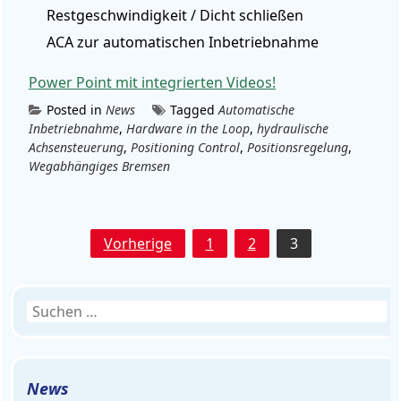
Restgeschwindigkeit / Dicht schließen
ACA zur automatischen Inbetriebnahme
Power Point mit integrierten Videos!
Posted in
News
Tagged
Automatische
Inbetriebnahme
,
Hardware in the Loop
,
hydraulische
Achsensteuerung
,
Positioning Control
,
Positionsregelung
,
Wegabhängiges Bremsen
Seitennummerierung
Vorherige
1
2
3
der
Beiträge
Suchen
nach:
News