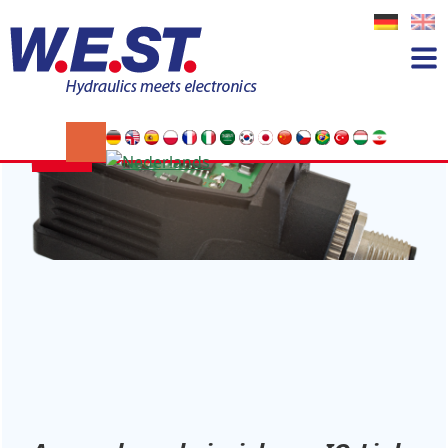
Kategorie:
News
06
APR