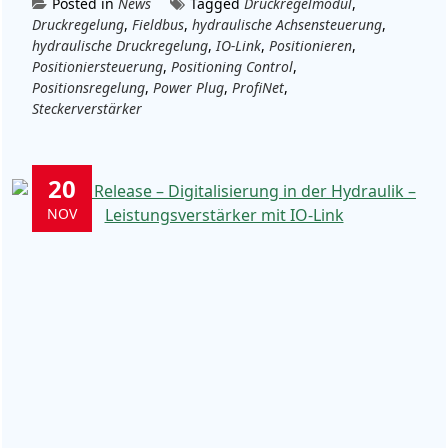
Posted in
News
Tagged
Druckregelmodul
,
Druckregelung
,
Fieldbus
,
hydraulische Achsensteuerung
,
hydraulische Druckregelung
,
IO-Link
,
Positionieren
,
Positioniersteuerung
,
Positioning Control
,
Positionsregelung
,
Power Plug
,
ProfiNet
,
Steckerverstärker
20
NOV