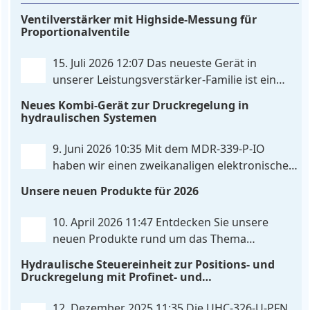
Ventilverstärker mit Highside-Messung für
Proportionalventile
15. Juli 2026 12:07
Das neueste Gerät in
unserer Leistungsverstärker-Familie ist ein
einkanaliger hardware-konfigurierter
Neues Kombi-Gerät zur Druckregelung in
Ventilverstärker mit Highside-Messung Zur
hydraulischen Systemen
Ansteuerung nutzt das Gerät einen analogen
Differenzeingang, der flexibel für Sollwertsignale
9. Juni 2026 10:35
Mit dem MDR‑339‑P‑IO
von 0…10V oder 4…20mA konfiguriert werden kann.
haben wir einen zweikanaligen elektronischen
. . .
Druckregler entwickelt, der digitale
Unsere neuen Produkte für 2026
IO‑Link‑Kommunikation direkt mit integrierten
Leistungsendstufen vereint – eine Kombination, die
10. April 2026 11:47
Entdecken Sie unsere
es so bislang nicht gibt. Die Anbindung an die
neuen Produkte rund um das Thema
Maschinensteuerung
. . .
Hydrauliksteuerung. Diese Entwicklungen
Hydraulische Steuereinheit zur Positions- und
machen Ihre Anlagen noch effizienter, zuverlässiger
Druckregelung mit Profinet- und
und zukunftssicherer. POS-324-U-PFN Zwei-Achs-
Skripterweiterbarkeit
Positionier- und Gleichlaufregelbaugruppe UHC-
12. Dezember 2025 11:35
Die UHC-326-U-PFN