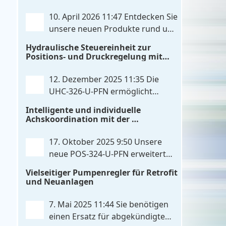
20mA konfiguriert werden kann.
. . .
IO‑Link‑Kommunikation direkt mit
10. April 2026 11:47
Entdecken Sie
integrierten Leistungsendstufen vereint
unsere neuen Produkte rund um
– eine Kombination, die es so bislang
das Thema Hydrauliksteuerung.
Hydraulische Steuereinheit zur
nicht gibt. Die Anbindung an die
Diese Entwicklungen machen Ihre
Positions- und Druckregelung mit
Maschinensteuerung
. . .
Anlagen noch effizienter, zuverlässiger
Profinet- und Skripterweiterbarkeit
und zukunftssicherer. POS-324-U-PFN
12. Dezember 2025 11:35
Die
Zwei-Achs-Positionier- und
UHC-326-U-PFN ermöglicht
Gleichlaufregelbaugruppe UHC-326-U-
maximale Flexibilität bei
Intelligente und individuelle
PFN Hydraulisches Steuergerät zur
gleichbleibendem Druck. Die bewährte
Achskoordination mit der
Positions- und
. . .
Funktion der UHC-126-U-PFN bleibt
POS-324-U-PFN
erhalten, gleichzeitig bringt FlexiMod
17. Oktober 2025 9:50
Unsere
maximale Anpassungsmöglichkeiten.
neue POS-324-U-PFN erweitert
Die UHC-326-U-PFN ist ein
die bewährte POS-124-U-PFN um
Vielseitiger Pumpenregler für Retrofit
hydraulisches Steuergerät zur genauen
vier neue Features: intelligente
und Neuanlagen
Achspositionierung mit ablösender
Achskoordination und individuelle
Druckregelung.
. . .
Skripterweiterung, Profinet-
7. Mai 2025 11:44
Sie benötigen
Kommunikationsausbau und
einen Ersatz für abgekündigte