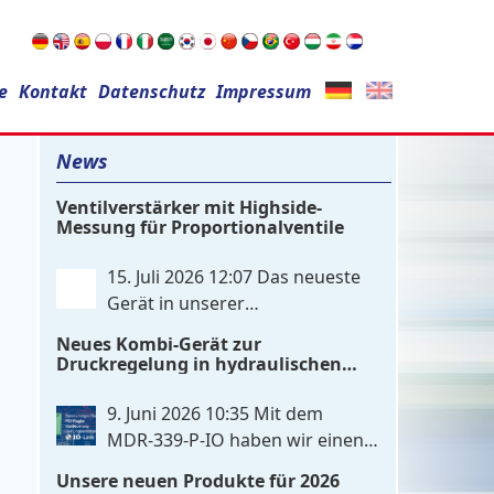
Suchen
e
Kontakt
nach:
Datenschutz
Impressum
News
Ventilverstärker mit Highside-
Messung für Proportionalventile
15. Juli 2026 12:07
Das neueste
Gerät in unserer
Leistungsverstärker-Familie ist
Neues Kombi-Gerät zur
ein einkanaliger hardware-
Druckregelung in hydraulischen
konfigurierter Ventilverstärker mit
Systemen
Highside-Messung Zur Ansteuerung
9. Juni 2026 10:35
Mit dem
nutzt das Gerät einen analogen
MDR‑339‑P‑IO haben wir einen
Differenzeingang, der flexibel für
zweikanaligen elektronischen
Unsere neuen Produkte für 2026
Sollwertsignale von 0…10V oder 4…
Druckregler entwickelt, der digitale