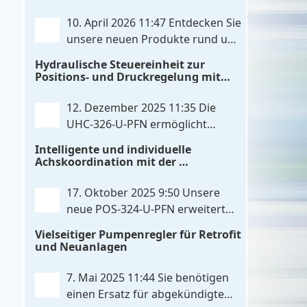
20mA konfiguriert werden kann.
. . .
IO‑Link‑Kommunikation direkt mit
10. April 2026 11:47
Entdecken Sie
integrierten Leistungsendstufen vereint
unsere neuen Produkte rund um
– eine Kombination, die es so bislang
das Thema Hydrauliksteuerung.
Hydraulische Steuereinheit zur
nicht gibt. Die Anbindung an die
Diese Entwicklungen machen Ihre
Positions- und Druckregelung mit
Maschinensteuerung
. . .
Anlagen noch effizienter, zuverlässiger
Profinet- und Skripterweiterbarkeit
und zukunftssicherer. POS-324-U-PFN
12. Dezember 2025 11:35
Die
Zwei-Achs-Positionier- und
UHC-326-U-PFN ermöglicht
Gleichlaufregelbaugruppe UHC-326-U-
maximale Flexibilität bei
Intelligente und individuelle
PFN Hydraulisches Steuergerät zur
gleichbleibendem Druck. Die bewährte
Achskoordination mit der
Positions- und
. . .
Funktion der UHC-126-U-PFN bleibt
POS-324-U-PFN
erhalten, gleichzeitig bringt FlexiMod
17. Oktober 2025 9:50
Unsere
maximale Anpassungsmöglichkeiten.
neue POS-324-U-PFN erweitert
Die UHC-326-U-PFN ist ein
die bewährte POS-124-U-PFN um
Vielseitiger Pumpenregler für Retrofit
hydraulisches Steuergerät zur genauen
vier neue Features: intelligente
und Neuanlagen
Achspositionierung mit ablösender
Achskoordination und individuelle
Druckregelung.
. . .
Skripterweiterung, Profinet-
7. Mai 2025 11:44
Sie benötigen
Kommunikationsausbau und
einen Ersatz für abgekündigte