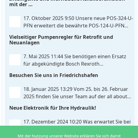
Funktion der UHC-126-U-PFN bleibt erhalten,
mit der
gleichzeitig bringt FlexiMod maximale
POS-324-U-PFN
Anpassungsmöglichkeiten. Die UHC-326-U-PFN ist
17. Oktober 2025 9:50
Unsere neue POS-324-U-
ein hydraulisches Steuergerät zur genauen
PFN erweitert die bewährte POS-124-U-PFN
Achspositionierung mit ablösender Druckregelung.
um vier neue Features: intelligente
Vielseitiger Pumpenregler für Retrofit und
. . .
Achskoordination und individuelle
Neuanlagen
Skripterweiterung, Profinet-Kommunikationsausbau
und integrierten Simulationsmodus. Zusätzlich zur
7. Mai 2025 11:44
Sie benötigen einen Ersatz
bewährten Gleichlaufregelung, die eine präzise und
für abgekündigte Bosch Rexroth
synchrone Bewegung beider Achsen
. . .
Steuereinheiten? Da haben wir was für Sie! Der
Besuchen Sie uns in Friedrichshafen
neue Pumpenregler PQP-179-P ist eine vielseitige
und preiswerte Lösung für Hydrauliksysteme, vor
18. Januar 2025 13:29
Vom 25. bis 26. Februar
allem für die präzise
. . .
2025 finden Sie unser Team auf der all about
automation in Friedrichshafen. Am Stand B2-
Neue Elektronik für Ihre Hydraulik!
430 zeigen wir Ihnen an unserem Demo-Cube, wie
einfach die Ansteuerung von Hydraulikventilen
. . .
17. Dezember 2024 10:20
Was erwartet Sie bei
uns im neuen Jahr? Wir haben
Mit der Nutzung unserer Website erklären Sie sich damit
Neuentwicklungen für verschiedene