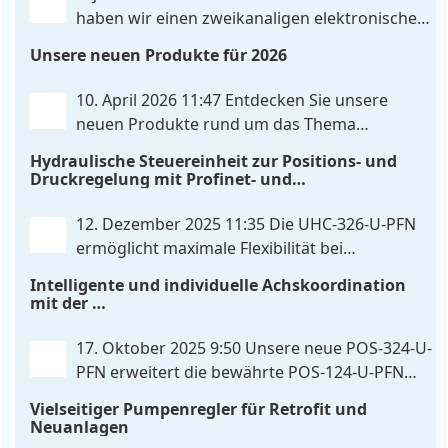
von 0…10V oder 4…20mA konfiguriert werden kann.
haben wir einen zweikanaligen elektronischen
. . .
Druckregler entwickelt, der digitale
Unsere neuen Produkte für 2026
IO‑Link‑Kommunikation direkt mit integrierten
Leistungsendstufen vereint – eine Kombination, die
10. April 2026 11:47
Entdecken Sie unsere
es so bislang nicht gibt. Die Anbindung an die
neuen Produkte rund um das Thema
Maschinensteuerung
. . .
Hydrauliksteuerung. Diese Entwicklungen
Hydraulische Steuereinheit zur Positions- und
machen Ihre Anlagen noch effizienter, zuverlässiger
Druckregelung mit Profinet- und
und zukunftssicherer. POS-324-U-PFN Zwei-Achs-
Skripterweiterbarkeit
Positionier- und Gleichlaufregelbaugruppe UHC-
12. Dezember 2025 11:35
Die UHC-326-U-PFN
326-U-PFN Hydraulisches Steuergerät zur Positions-
ermöglicht maximale Flexibilität bei
und
. . .
gleichbleibendem Druck. Die bewährte
Intelligente und individuelle Achskoordination
Funktion der UHC-126-U-PFN bleibt erhalten,
mit der
gleichzeitig bringt FlexiMod maximale
POS-324-U-PFN
Anpassungsmöglichkeiten. Die UHC-326-U-PFN ist
17. Oktober 2025 9:50
Unsere neue POS-324-U-
ein hydraulisches Steuergerät zur genauen
PFN erweitert die bewährte POS-124-U-PFN
Achspositionierung mit ablösender Druckregelung.
um vier neue Features: intelligente
Vielseitiger Pumpenregler für Retrofit und
. . .
Achskoordination und individuelle
Neuanlagen
Skripterweiterung, Profinet-Kommunikationsausbau