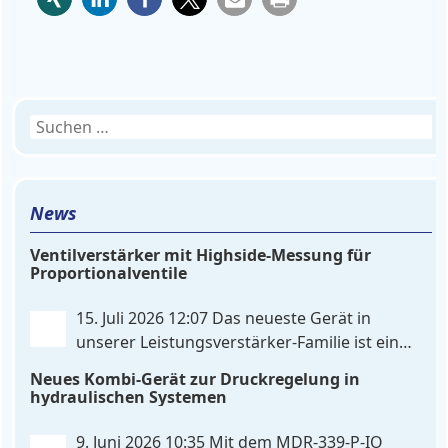
Suchen
nach:
News
Ventilverstärker mit Highside-Messung für
Proportionalventile
15. Juli 2026 12:07
Das neueste Gerät in
unserer Leistungsverstärker-Familie ist ein
einkanaliger hardware-konfigurierter
Neues Kombi-Gerät zur Druckregelung in
Ventilverstärker mit Highside-Messung Zur
hydraulischen Systemen
Ansteuerung nutzt das Gerät einen analogen
Differenzeingang, der flexibel für Sollwertsignale
9. Juni 2026 10:35
Mit dem MDR‑339‑P‑IO