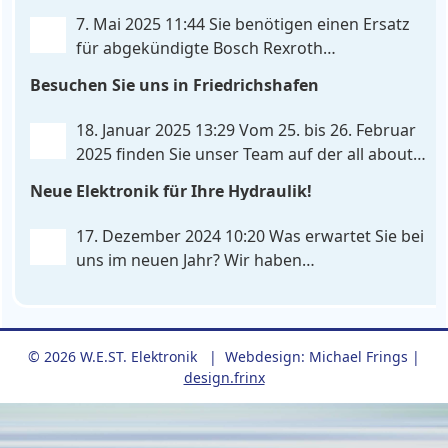
und integrierten Simulationsmodus. Zusätzlich zur
7. Mai 2025 11:44
Sie benötigen einen Ersatz
bewährten Gleichlaufregelung, die eine präzise und
für abgekündigte Bosch Rexroth
synchrone Bewegung beider Achsen
. . .
Steuereinheiten? Da haben wir was für Sie! Der
Besuchen Sie uns in Friedrichshafen
neue Pumpenregler PQP-179-P ist eine vielseitige
und preiswerte Lösung für Hydrauliksysteme, vor
18. Januar 2025 13:29
Vom 25. bis 26. Februar
allem für die präzise
. . .
2025 finden Sie unser Team auf der all about
automation in Friedrichshafen. Am Stand B2-
Neue Elektronik für Ihre Hydraulik!
430 zeigen wir Ihnen an unserem Demo-Cube, wie
einfach die Ansteuerung von Hydraulikventilen
. . .
17. Dezember 2024 10:20
Was erwartet Sie bei
uns im neuen Jahr? Wir haben
Neuentwicklungen für verschiedene
Anwendungen: Zwei in eins: Doppelsteuerung von
Wegeventilen Einen universellen Regler für
Hydraulikpumpen Achsregelung leicht gemacht
© 2026 W.E.ST. Elektronik | Webdesign: Michael Frings |
design.frinx
durch Inbetriebnahme-Assistent Preiswert und
. . .