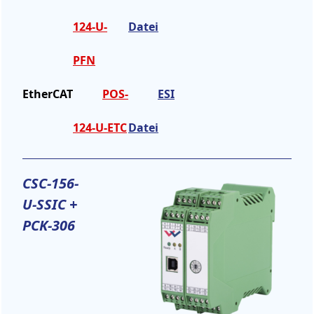
124-U-
Datei
PFN
EtherCAT
POS-
ESI
124-U-ETC
Datei
CSC-156-
U-SSIC +
PCK-306