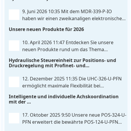
Ansteuerung nutzt das Gerät einen analogen
Differenzeingang, der flexibel für Sollwertsignale
9. Juni 2026 10:35
Mit dem MDR‑339‑P‑IO
von 0…10V oder 4…20mA konfiguriert werden kann.
haben wir einen zweikanaligen elektronischen
. . .
Druckregler entwickelt, der digitale
Unsere neuen Produkte für 2026
IO‑Link‑Kommunikation direkt mit integrierten
Leistungsendstufen vereint – eine Kombination, die
10. April 2026 11:47
Entdecken Sie unsere
es so bislang nicht gibt. Die Anbindung an die
neuen Produkte rund um das Thema
Maschinensteuerung
. . .
Hydrauliksteuerung. Diese Entwicklungen
Hydraulische Steuereinheit zur Positions- und
machen Ihre Anlagen noch effizienter, zuverlässiger
Druckregelung mit Profinet- und
und zukunftssicherer. POS-324-U-PFN Zwei-Achs-
Skripterweiterbarkeit
Positionier- und Gleichlaufregelbaugruppe UHC-
12. Dezember 2025 11:35
Die UHC-326-U-PFN
326-U-PFN Hydraulisches Steuergerät zur Positions-
ermöglicht maximale Flexibilität bei
und
. . .
gleichbleibendem Druck. Die bewährte
Intelligente und individuelle Achskoordination
Funktion der UHC-126-U-PFN bleibt erhalten,
mit der
gleichzeitig bringt FlexiMod maximale
POS-324-U-PFN
Anpassungsmöglichkeiten. Die UHC-326-U-PFN ist
17. Oktober 2025 9:50
Unsere neue POS-324-U-
ein hydraulisches Steuergerät zur genauen
PFN erweitert die bewährte POS-124-U-PFN
Achspositionierung mit ablösender Druckregelung.
um vier neue Features: intelligente