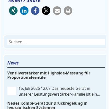
Teilen / Share
Suchen
nach:
News
Ventilverstärker mit Highside-Messung für
Proportionalventile
15. Juli 2026 12:07
Das neueste Gerät in
unserer Leistungsverstärker-Familie ist ein
einkanaliger hardware-konfigurierter
Neues Kombi-Gerät zur Druckregelung in
Ventilverstärker mit Highside-Messung Zur
hydraulischen Systemen