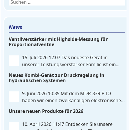
Suchen
nach:
News
Ventilverstärker mit Highside-Messung für
Proportionalventile
15. Juli 2026 12:07
Das neueste Gerät in
unserer Leistungsverstärker-Familie ist ein
einkanaliger hardware-konfigurierter
Neues Kombi-Gerät zur Druckregelung in
Ventilverstärker mit Highside-Messung Zur
hydraulischen Systemen
Ansteuerung nutzt das Gerät einen analogen
Differenzeingang, der flexibel für Sollwertsignale
9. Juni 2026 10:35
Mit dem MDR‑339‑P‑IO
von 0…10V oder 4…20mA konfiguriert werden kann.
haben wir einen zweikanaligen elektronischen
. . .
Druckregler entwickelt, der digitale
Unsere neuen Produkte für 2026
IO‑Link‑Kommunikation direkt mit integrierten
Leistungsendstufen vereint – eine Kombination, die
10. April 2026 11:47
Entdecken Sie unsere
es so bislang nicht gibt. Die Anbindung an die