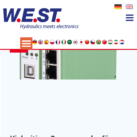
Schlagwort:
Pumpenregler
07
MAI