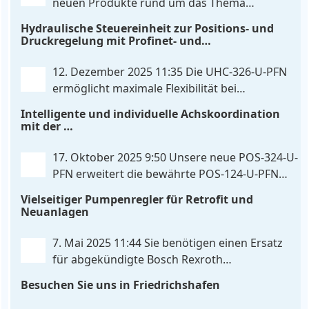
neuen Produkte rund um das Thema
Maschinensteuerung
. . .
Hydrauliksteuerung. Diese Entwicklungen
Hydraulische Steuereinheit zur Positions- und
machen Ihre Anlagen noch effizienter, zuverlässiger
Druckregelung mit Profinet- und
und zukunftssicherer. POS-324-U-PFN Zwei-Achs-
Skripterweiterbarkeit
Positionier- und Gleichlaufregelbaugruppe UHC-
12. Dezember 2025 11:35
Die UHC-326-U-PFN
326-U-PFN Hydraulisches Steuergerät zur Positions-
ermöglicht maximale Flexibilität bei
und
. . .
gleichbleibendem Druck. Die bewährte
Intelligente und individuelle Achskoordination
Funktion der UHC-126-U-PFN bleibt erhalten,
mit der
gleichzeitig bringt FlexiMod maximale
POS-324-U-PFN
Anpassungsmöglichkeiten. Die UHC-326-U-PFN ist
17. Oktober 2025 9:50
Unsere neue POS-324-U-
ein hydraulisches Steuergerät zur genauen
PFN erweitert die bewährte POS-124-U-PFN
Achspositionierung mit ablösender Druckregelung.
um vier neue Features: intelligente
Vielseitiger Pumpenregler für Retrofit und
. . .
Achskoordination und individuelle
Neuanlagen
Skripterweiterung, Profinet-Kommunikationsausbau
und integrierten Simulationsmodus. Zusätzlich zur
7. Mai 2025 11:44
Sie benötigen einen Ersatz
bewährten Gleichlaufregelung, die eine präzise und
für abgekündigte Bosch Rexroth
synchrone Bewegung beider Achsen
. . .
Steuereinheiten? Da haben wir was für Sie! Der
Besuchen Sie uns in Friedrichshafen
neue Pumpenregler PQP-179-P ist eine vielseitige