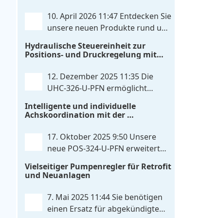
20mA konfiguriert werden kann.
. . .
IO‑Link‑Kommunikation direkt mit
10. April 2026 11:47
Entdecken Sie
integrierten Leistungsendstufen vereint
unsere neuen Produkte rund um
– eine Kombination, die es so bislang
das Thema Hydrauliksteuerung.
Hydraulische Steuereinheit zur
nicht gibt. Die Anbindung an die
Diese Entwicklungen machen Ihre
Positions- und Druckregelung mit
Maschinensteuerung
. . .
Anlagen noch effizienter, zuverlässiger
Profinet- und Skripterweiterbarkeit
und zukunftssicherer. POS-324-U-PFN
12. Dezember 2025 11:35
Die
Zwei-Achs-Positionier- und
UHC-326-U-PFN ermöglicht
Gleichlaufregelbaugruppe UHC-326-U-
maximale Flexibilität bei
Intelligente und individuelle
PFN Hydraulisches Steuergerät zur
gleichbleibendem Druck. Die bewährte
Achskoordination mit der
Positions- und
. . .
Funktion der UHC-126-U-PFN bleibt
POS-324-U-PFN
erhalten, gleichzeitig bringt FlexiMod
17. Oktober 2025 9:50
Unsere
maximale Anpassungsmöglichkeiten.
neue POS-324-U-PFN erweitert
Die UHC-326-U-PFN ist ein
die bewährte POS-124-U-PFN um
Vielseitiger Pumpenregler für Retrofit
hydraulisches Steuergerät zur genauen
vier neue Features: intelligente
und Neuanlagen
Achspositionierung mit ablösender
Achskoordination und individuelle
Druckregelung.
. . .
Skripterweiterung, Profinet-
7. Mai 2025 11:44
Sie benötigen
Kommunikationsausbau und
einen Ersatz für abgekündigte