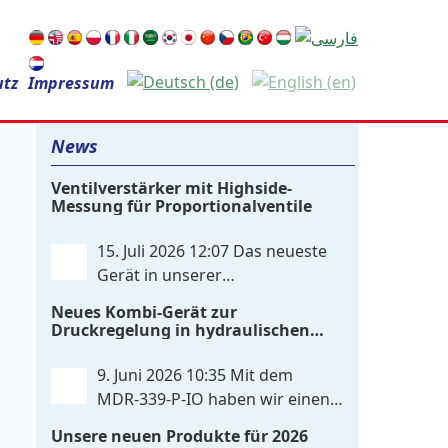
Suchen
utz
Impressum
nach:
News
Ventilverstärker mit Highside-
Messung für Proportionalventile
15. Juli 2026 12:07
Das neueste
Gerät in unserer
Leistungsverstärker-Familie ist
Neues Kombi-Gerät zur
ein einkanaliger hardware-
Druckregelung in hydraulischen
konfigurierter Ventilverstärker mit
Systemen
Highside-Messung Zur Ansteuerung
9. Juni 2026 10:35
Mit dem
nutzt das Gerät einen analogen
MDR‑339‑P‑IO haben wir einen
Differenzeingang, der flexibel für
zweikanaligen elektronischen
Unsere neuen Produkte für 2026
Sollwertsignale von 0…10V oder 4…
Druckregler entwickelt, der digitale