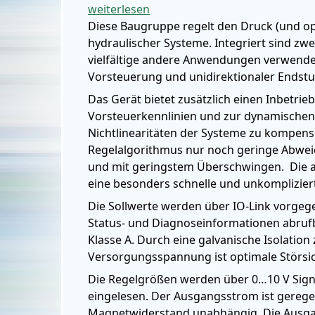
weiterlesen
Diese Baugruppe regelt den Druck (und opt
hydraulischer Systeme. Integriert sind zwe
vielfältige andere Anwendungen verwendet
Vorsteuerung und unidirektionaler Endstuf
Das Gerät bietet zusätzlich einen Inbetri
Vorsteuerkennlinien und zur dynamischen R
Nichtlinearitäten der Systeme zu kompen
Regelalgorithmus nur noch geringe Abwei
und mit geringstem Überschwingen. Die a
eine besonders schnelle und unkomplizie
Die Sollwerte werden über IO-Link vorgeg
Status- und Diagnoseinformationen abrufb
Klasse A. Durch eine galvanische Isolation 
Versorgungsspannung ist optimale Störsic
Die Regelgrößen werden über 0…10 V Sig
eingelesen. Der Ausgangsstrom ist gereg
Magnetwiderstand unabhängig. Die Ausga