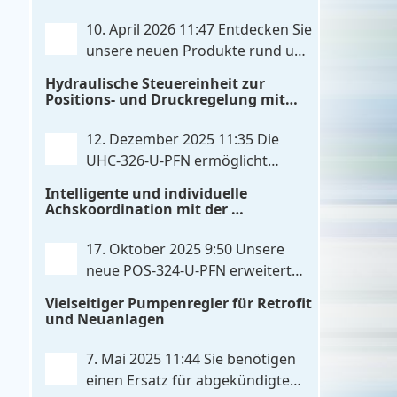
20mA konfiguriert werden kann.
. . .
IO‑Link‑Kommunikation direkt mit
10. April 2026 11:47
Entdecken Sie
integrierten Leistungsendstufen vereint
unsere neuen Produkte rund um
– eine Kombination, die es so bislang
das Thema Hydrauliksteuerung.
Hydraulische Steuereinheit zur
nicht gibt. Die Anbindung an die
Diese Entwicklungen machen Ihre
Positions- und Druckregelung mit
Maschinensteuerung
. . .
Anlagen noch effizienter, zuverlässiger
Profinet- und Skripterweiterbarkeit
und zukunftssicherer. POS-324-U-PFN
12. Dezember 2025 11:35
Die
Zwei-Achs-Positionier- und
UHC-326-U-PFN ermöglicht
Gleichlaufregelbaugruppe UHC-326-U-
maximale Flexibilität bei
Intelligente und individuelle
PFN Hydraulisches Steuergerät zur
gleichbleibendem Druck. Die bewährte
Achskoordination mit der
Positions- und
. . .
Funktion der UHC-126-U-PFN bleibt
POS-324-U-PFN
erhalten, gleichzeitig bringt FlexiMod
17. Oktober 2025 9:50
Unsere
maximale Anpassungsmöglichkeiten.
neue POS-324-U-PFN erweitert
Die UHC-326-U-PFN ist ein
die bewährte POS-124-U-PFN um
Vielseitiger Pumpenregler für Retrofit
hydraulisches Steuergerät zur genauen
vier neue Features: intelligente
und Neuanlagen
Achspositionierung mit ablösender
Achskoordination und individuelle
Druckregelung.
. . .
Skripterweiterung, Profinet-
7. Mai 2025 11:44
Sie benötigen
Kommunikationsausbau und
einen Ersatz für abgekündigte