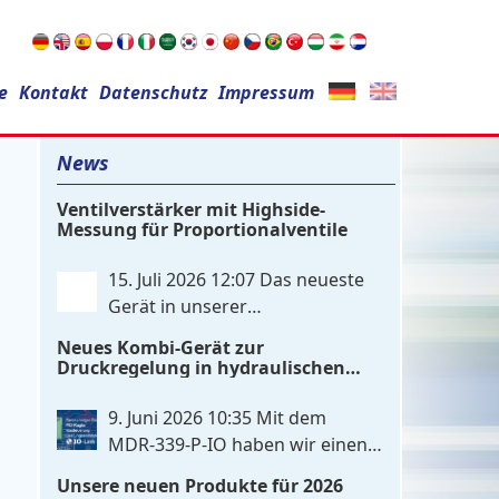
Suchen
e
Kontakt
nach:
Datenschutz
Impressum
News
Ventilverstärker mit Highside-
Messung für Proportionalventile
15. Juli 2026 12:07
Das neueste
Gerät in unserer
Leistungsverstärker-Familie ist
Neues Kombi-Gerät zur
ein einkanaliger hardware-
Druckregelung in hydraulischen
konfigurierter Ventilverstärker mit
Systemen
Highside-Messung Zur Ansteuerung
9. Juni 2026 10:35
Mit dem
nutzt das Gerät einen analogen
MDR‑339‑P‑IO haben wir einen
Differenzeingang, der flexibel für
zweikanaligen elektronischen
Unsere neuen Produkte für 2026
Sollwertsignale von 0…10V oder 4…
Druckregler entwickelt, der digitale