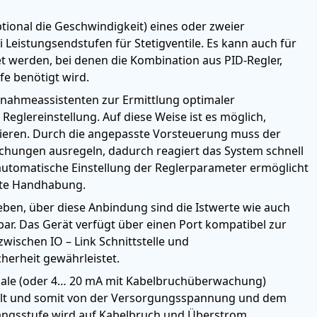
ional die Geschwindigkeit) eines oder zweier
i Leistungsendstufen für Stetigventile. Es kann auch für
 werden, bei denen die Kombination aus PID-Regler,
e benötigt wird.
ebnahmeassistenten zur Ermittlung optimaler
eglereinstellung. Auf diese Weise ist es möglich,
sieren. Durch die angepasste Vorsteuerung muss der
chungen ausregeln, dadurch reagiert das System schnell
utomatische Einstellung der Reglerparameter ermöglicht
rte Handhabung.
eben, über diese Anbindung sind die Istwerte wie auch
ar. Das Gerät verfügt über einen Port kompatibel zur
zwischen IO – Link Schnittstelle und
herheit gewährleistet.
nale (oder 4… 20 mA mit Kabelbruchüberwachung)
elt und somit von der Versorgungsspannung und dem
ngsstufe wird auf Kabelbruch und Überstrom