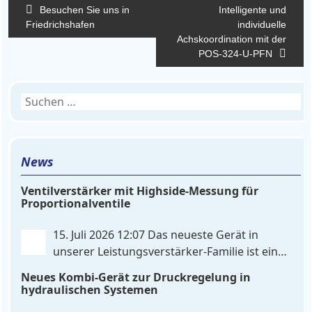
Beitragsnavigation
Besuchen Sie uns in
Intelligente und
Friedrichshafen
individuelle
Achskoordination mit der
POS-324-U-PFN
Suchen
nach:
News
Ventilverstärker mit Highside-Messung für
Proportionalventile
15. Juli 2026 12:07
Das neueste Gerät in
unserer Leistungsverstärker-Familie ist ein
einkanaliger hardware-konfigurierter
Neues Kombi-Gerät zur Druckregelung in
Ventilverstärker mit Highside-Messung Zur
hydraulischen Systemen
Ansteuerung nutzt das Gerät einen analogen