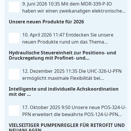
Differenzeingang, der flexibel für Sollwertsignale
9. Juni 2026 10:35
Mit dem MDR‑339‑P‑IO
von 0…10V oder 4…20mA konfiguriert werden kann.
haben wir einen zweikanaligen elektronischen
. . .
Druckregler entwickelt, der digitale
Unsere neuen Produkte für 2026
IO‑Link‑Kommunikation direkt mit integrierten
Leistungsendstufen vereint – eine Kombination, die
10. April 2026 11:47
Entdecken Sie unsere
es so bislang nicht gibt. Die Anbindung an die
neuen Produkte rund um das Thema
Maschinensteuerung
. . .
Hydrauliksteuerung. Diese Entwicklungen
Hydraulische Steuereinheit zur Positions- und
machen Ihre Anlagen noch effizienter, zuverlässiger
Druckregelung mit Profinet- und
und zukunftssicherer. POS-324-U-PFN Zwei-Achs-
Skripterweiterbarkeit
Positionier- und Gleichlaufregelbaugruppe UHC-
12. Dezember 2025 11:35
Die UHC-326-U-PFN
326-U-PFN Hydraulisches Steuergerät zur Positions-
ermöglicht maximale Flexibilität bei
und
. . .
gleichbleibendem Druck. Die bewährte
Intelligente und individuelle Achskoordination
Funktion der UHC-126-U-PFN bleibt erhalten,
mit der
gleichzeitig bringt FlexiMod maximale
POS-324-U-PFN
Anpassungsmöglichkeiten. Die UHC-326-U-PFN ist
17. Oktober 2025 9:50
Unsere neue POS-324-U-
ein hydraulisches Steuergerät zur genauen
PFN erweitert die bewährte POS-124-U-PFN
Achspositionierung mit ablösender Druckregelung.
um vier neue Features: intelligente
VIELSEITIGER PUMPENREGLER FÜR RETROFIT UND
. . .
Achskoordination und individuelle
NEUANLAGEN