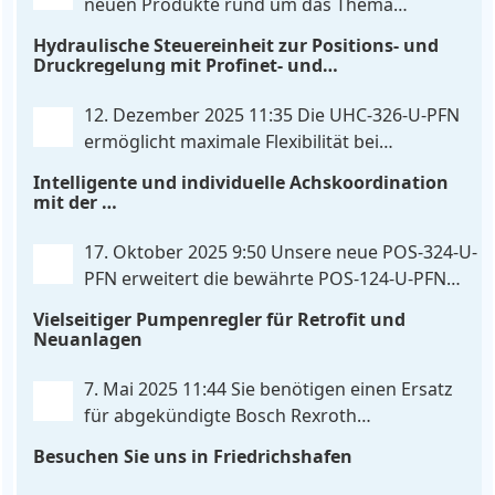
neuen Produkte rund um das Thema
Maschinensteuerung
. . .
Hydrauliksteuerung. Diese Entwicklungen
Hydraulische Steuereinheit zur Positions- und
machen Ihre Anlagen noch effizienter, zuverlässiger
Druckregelung mit Profinet- und
und zukunftssicherer. POS-324-U-PFN Zwei-Achs-
Skripterweiterbarkeit
Positionier- und Gleichlaufregelbaugruppe UHC-
12. Dezember 2025 11:35
Die UHC-326-U-PFN
326-U-PFN Hydraulisches Steuergerät zur Positions-
ermöglicht maximale Flexibilität bei
und
. . .
gleichbleibendem Druck. Die bewährte
Intelligente und individuelle Achskoordination
Funktion der UHC-126-U-PFN bleibt erhalten,
mit der
gleichzeitig bringt FlexiMod maximale
POS-324-U-PFN
Anpassungsmöglichkeiten. Die UHC-326-U-PFN ist
17. Oktober 2025 9:50
Unsere neue POS-324-U-
ein hydraulisches Steuergerät zur genauen
PFN erweitert die bewährte POS-124-U-PFN
Achspositionierung mit ablösender Druckregelung.
um vier neue Features: intelligente
Vielseitiger Pumpenregler für Retrofit und
. . .
Achskoordination und individuelle
Neuanlagen
Skripterweiterung, Profinet-Kommunikationsausbau
und integrierten Simulationsmodus. Zusätzlich zur
7. Mai 2025 11:44
Sie benötigen einen Ersatz
bewährten Gleichlaufregelung, die eine präzise und
für abgekündigte Bosch Rexroth
synchrone Bewegung beider Achsen
. . .
Steuereinheiten? Da haben wir was für Sie! Der
Besuchen Sie uns in Friedrichshafen
neue Pumpenregler PQP-179-P ist eine vielseitige