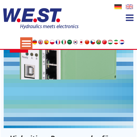
Schlagwort:
Pump control
07
MAI