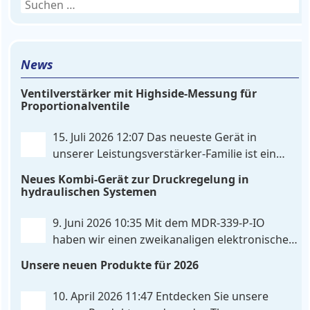
Suchen
nach:
News
Ventilverstärker mit Highside-Messung für
Proportionalventile
15. Juli 2026 12:07
Das neueste Gerät in
unserer Leistungsverstärker-Familie ist ein
einkanaliger hardware-konfigurierter
Neues Kombi-Gerät zur Druckregelung in
Ventilverstärker mit Highside-Messung Zur
hydraulischen Systemen
Ansteuerung nutzt das Gerät einen analogen
Differenzeingang, der flexibel für Sollwertsignale
9. Juni 2026 10:35
Mit dem MDR‑339‑P‑IO
von 0…10V oder 4…20mA konfiguriert werden kann.
haben wir einen zweikanaligen elektronischen
. . .
Druckregler entwickelt, der digitale
Unsere neuen Produkte für 2026
IO‑Link‑Kommunikation direkt mit integrierten
Leistungsendstufen vereint – eine Kombination, die
10. April 2026 11:47
Entdecken Sie unsere
es so bislang nicht gibt. Die Anbindung an die