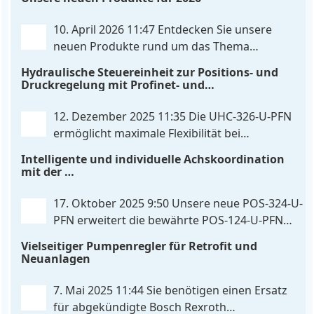
IO‑Link‑Kommunikation direkt mit integrierten
Leistungsendstufen vereint – eine Kombination, die
10. April 2026 11:47
Entdecken Sie unsere
es so bislang nicht gibt. Die Anbindung an die
neuen Produkte rund um das Thema
Maschinensteuerung
. . .
Hydrauliksteuerung. Diese Entwicklungen
Hydraulische Steuereinheit zur Positions- und
machen Ihre Anlagen noch effizienter, zuverlässiger
Druckregelung mit Profinet- und
und zukunftssicherer. POS-324-U-PFN Zwei-Achs-
Skripterweiterbarkeit
Positionier- und Gleichlaufregelbaugruppe UHC-
12. Dezember 2025 11:35
Die UHC-326-U-PFN
326-U-PFN Hydraulisches Steuergerät zur Positions-
ermöglicht maximale Flexibilität bei
und
. . .
gleichbleibendem Druck. Die bewährte
Intelligente und individuelle Achskoordination
Funktion der UHC-126-U-PFN bleibt erhalten,
mit der
gleichzeitig bringt FlexiMod maximale
POS-324-U-PFN
Anpassungsmöglichkeiten. Die UHC-326-U-PFN ist
17. Oktober 2025 9:50
Unsere neue POS-324-U-
ein hydraulisches Steuergerät zur genauen
PFN erweitert die bewährte POS-124-U-PFN
Achspositionierung mit ablösender Druckregelung.
um vier neue Features: intelligente
Vielseitiger Pumpenregler für Retrofit und
. . .
Achskoordination und individuelle
Neuanlagen
Skripterweiterung, Profinet-Kommunikationsausbau
und integrierten Simulationsmodus. Zusätzlich zur
7. Mai 2025 11:44
Sie benötigen einen Ersatz
bewährten Gleichlaufregelung, die eine präzise und
für abgekündigte Bosch Rexroth