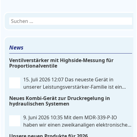
Suchen
nach:
News
Ventilverstärker mit Highside-Messung für
Proportionalventile
15. Juli 2026 12:07
Das neueste Gerät in
unserer Leistungsverstärker-Familie ist ein
einkanaliger hardware-konfigurierter
Neues Kombi-Gerät zur Druckregelung in
Ventilverstärker mit Highside-Messung Zur
hydraulischen Systemen
Ansteuerung nutzt das Gerät einen analogen
Differenzeingang, der flexibel für Sollwertsignale
9. Juni 2026 10:35
Mit dem MDR‑339‑P‑IO
von 0…10V oder 4…20mA konfiguriert werden kann.
haben wir einen zweikanaligen elektronischen
. . .
Druckregler entwickelt, der digitale
Unsere neuen Produkte für 2026