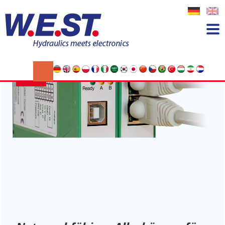
Schlagwort:
BoschRexroth
14
NOV