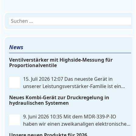
Suchen
nach:
News
Ventilverstärker mit Highside-Messung für
Proportionalventile
15. Juli 2026 12:07
Das neueste Gerät in
unserer Leistungsverstärker-Familie ist ein
einkanaliger hardware-konfigurierter
Neues Kombi-Gerät zur Druckregelung in
Ventilverstärker mit Highside-Messung Zur
hydraulischen Systemen
Ansteuerung nutzt das Gerät einen analogen
Differenzeingang, der flexibel für Sollwertsignale
9. Juni 2026 10:35
Mit dem MDR‑339‑P‑IO
von 0…10V oder 4…20mA konfiguriert werden kann.
haben wir einen zweikanaligen elektronischen
. . .
Druckregler entwickelt, der digitale
Unsere neuen Produkte für 2026