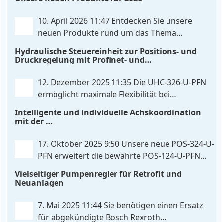
IO‑Link‑Kommunikation direkt mit integrierten
Leistungsendstufen vereint – eine Kombination, die
10. April 2026 11:47
Entdecken Sie unsere
es so bislang nicht gibt. Die Anbindung an die
neuen Produkte rund um das Thema
Maschinensteuerung
. . .
Hydrauliksteuerung. Diese Entwicklungen
Hydraulische Steuereinheit zur Positions- und
machen Ihre Anlagen noch effizienter, zuverlässiger
Druckregelung mit Profinet- und
und zukunftssicherer. POS-324-U-PFN Zwei-Achs-
Skripterweiterbarkeit
Positionier- und Gleichlaufregelbaugruppe UHC-
12. Dezember 2025 11:35
Die UHC-326-U-PFN
326-U-PFN Hydraulisches Steuergerät zur Positions-
ermöglicht maximale Flexibilität bei
und
. . .
gleichbleibendem Druck. Die bewährte
Intelligente und individuelle Achskoordination
Funktion der UHC-126-U-PFN bleibt erhalten,
mit der
gleichzeitig bringt FlexiMod maximale
POS-324-U-PFN
Anpassungsmöglichkeiten. Die UHC-326-U-PFN ist
17. Oktober 2025 9:50
Unsere neue POS-324-U-
ein hydraulisches Steuergerät zur genauen
PFN erweitert die bewährte POS-124-U-PFN
Achspositionierung mit ablösender Druckregelung.
um vier neue Features: intelligente
Vielseitiger Pumpenregler für Retrofit und
. . .
Achskoordination und individuelle
Neuanlagen
Skripterweiterung, Profinet-Kommunikationsausbau
und integrierten Simulationsmodus. Zusätzlich zur
7. Mai 2025 11:44
Sie benötigen einen Ersatz
bewährten Gleichlaufregelung, die eine präzise und
für abgekündigte Bosch Rexroth