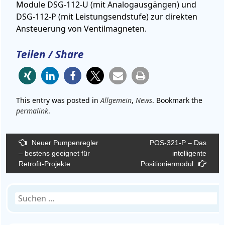
Module DSG-112-U (mit Analogausgängen) und
DSG-112-P (mit Leistungsendstufe) zur direkten
Ansteuerung von Ventilmagneten.
Teilen / Share
This entry was posted in
Allgemein
,
News
. Bookmark the
permalink
.
Beitragsnavigation
Neuer Pumpenregler
POS-321-P – Das
– bestens geeignet für
intelligente
Retrofit-Projekte
Positioniermodul
Suchen
nach: