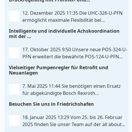
und zukunftssicherer. POS-324-U-PFN Zwei-Achs-
Skripterweiterbarkeit
Positionier- und Gleichlaufregelbaugruppe UHC-
12. Dezember 2025 11:35
Die UHC-326-U-PFN
326-U-PFN Hydraulisches Steuergerät zur Positions-
ermöglicht maximale Flexibilität bei
und
. . .
gleichbleibendem Druck. Die bewährte
Intelligente und individuelle Achskoordination
Funktion der UHC-126-U-PFN bleibt erhalten,
mit der
gleichzeitig bringt FlexiMod maximale
POS-324-U-PFN
Anpassungsmöglichkeiten. Die UHC-326-U-PFN ist
17. Oktober 2025 9:50
Unsere neue POS-324-U-
ein hydraulisches Steuergerät zur genauen
PFN erweitert die bewährte POS-124-U-PFN
Achspositionierung mit ablösender Druckregelung.
um vier neue Features: intelligente
Vielseitiger Pumpenregler für Retrofit und
. . .
Achskoordination und individuelle
Neuanlagen
Skripterweiterung, Profinet-Kommunikationsausbau
und integrierten Simulationsmodus. Zusätzlich zur
7. Mai 2025 11:44
Sie benötigen einen Ersatz
bewährten Gleichlaufregelung, die eine präzise und
für abgekündigte Bosch Rexroth
synchrone Bewegung beider Achsen
. . .
Steuereinheiten? Da haben wir was für Sie! Der
Besuchen Sie uns in Friedrichshafen
neue Pumpenregler PQP-179-P ist eine vielseitige
und preiswerte Lösung für Hydrauliksysteme, vor
18. Januar 2025 13:29
Vom 25. bis 26. Februar
allem für die präzise
. . .
2025 finden Sie unser Team auf der all about
automation in Friedrichshafen. Am Stand B2-