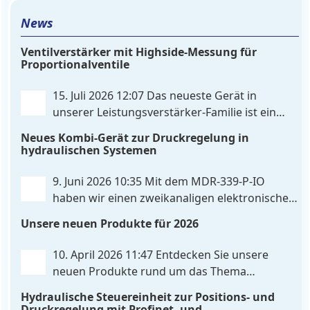
News
Ventilverstärker mit Highside-Messung für
Proportionalventile
15. Juli 2026 12:07
Das neueste Gerät in
unserer Leistungsverstärker-Familie ist ein
einkanaliger hardware-konfigurierter
Neues Kombi-Gerät zur Druckregelung in
Ventilverstärker mit Highside-Messung Zur
hydraulischen Systemen
Ansteuerung nutzt das Gerät einen analogen
Differenzeingang, der flexibel für Sollwertsignale
9. Juni 2026 10:35
Mit dem MDR‑339‑P‑IO
von 0…10V oder 4…20mA konfiguriert werden kann.
haben wir einen zweikanaligen elektronischen
. . .
Druckregler entwickelt, der digitale
Unsere neuen Produkte für 2026
IO‑Link‑Kommunikation direkt mit integrierten
Leistungsendstufen vereint – eine Kombination, die
10. April 2026 11:47
Entdecken Sie unsere
es so bislang nicht gibt. Die Anbindung an die
neuen Produkte rund um das Thema
Maschinensteuerung
. . .
Hydrauliksteuerung. Diese Entwicklungen
Hydraulische Steuereinheit zur Positions- und
machen Ihre Anlagen noch effizienter, zuverlässiger
Druckregelung mit Profinet- und